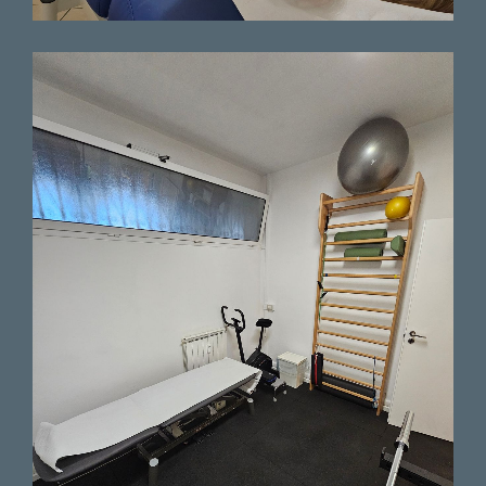
trattamento da effettuare le
spiega prima di farle sul corpo.
Paziente
Con pochissime sedute ed
esercizi mirati è riuscito a
risolvere un problema alla
schiena che mi portavo avanti
da mesi. Molto rassicurante,
preciso e professionale, lo