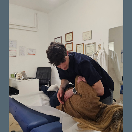
Finalmente esco vittoriosa da
un periodo complicato a causa
di un dolore lombare che non
mi ha abbandonato dal 2023.
Complimenti!!! Un vero
professionista.
Paziente
Molto bravo professionale,
attento alle manovre di