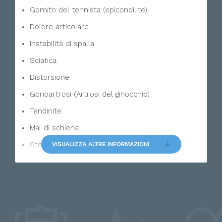
Gomito del tennista (epicondilite)
Dolore articolare
Instabilità di spalla
Sciatica
Distorsione
Gonoartrosi (Artrosi del ginocchio)
Tendinite
Mal di schiena
Stenosi spinale
VISUALIZZA ALTRE INFORMAZIONI
Spondiloartrosi
Fascite plantare
Gonartrosi (artrosi del ginocchio)
Mal di testa (cefalea)