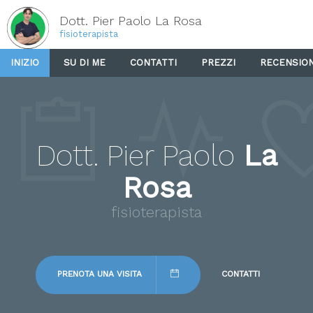
Dott. Pier Paolo La Rosa
fisioterapista
INIZIO
SU DI ME
CONTATTI
PREZZI
RECENSION
Dott. Pier Paolo
La
Rosa
fisioterapista
PRENOTA UNA VISITA
CONTATTI