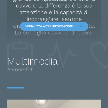
davvero la differenza è la sua
attenzione e la capacità di
incoraggiare: sempre
disponibile, attento e presente.
VISUALIZZA ALTRE INFORMAZIONI
Lo consiglio davvero di cuore.
Multimedia
Paziente
Alcune foto
Attenzione, empatia ed
efficacia del trattamento.