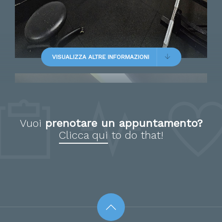
consiglio vivamente!
VISUALIZZA ALTRE INFORMAZIONI
Paziente
Vuoi
prenotare un appuntamento?
Un vero talento che con
Clicca qui
to do that!
professionalità ed empatia
raggiunge gli obbiettivi di
guarigione preposti.Un geniale
fisioterapista a cui affidarsi ad
occhi chiusi