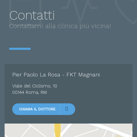
Dorsalgia
Contatti
Vertigine
Contattami alla clinica più vicina!
Sublussazione
Emicrania
Strappo muscolare
Ernia del disco
Frattura
Pier Paolo La Rosa - FKT Magnani
Viale del Ciclismo, 10
00144 Roma, RM
CHIAMA IL DOTTORE