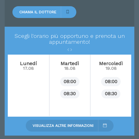
CHIAMA IL DOTTORE
Scegli l'orario più opportuno e prenota un
appuntamento!
Lunedí
Martedì
Mercoledì
17.08
18.08
19.08
08:00
08:00
08:30
08:30
VISUALIZZA ALTRE INFORMAZIONI