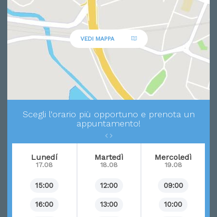
VEDI MAPPA
Scegli l'orario più opportuno e prenota un
appuntamento!
Lunedí
Martedì
Mercoledì
17.08
18.08
19.08
15:00
12:00
09:00
16:00
13:00
10:00